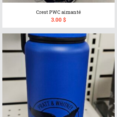
Crest PWC aimanté
3.00
$